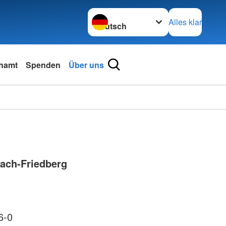
Sprache wechseln zu
Alles klar
namt
Spenden
Über uns
ach-Friedberg
6-0