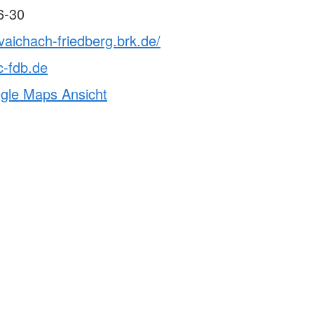
6-30
vaichach-friedberg.brk.de/
c-fdb.de
ogle Maps Ansicht