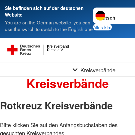
Sie befinden sich auf der deutschen
Sprache wechseln 
Website
You are on the German website, you can
Alles klar
use the switch to switch to the English one
Kreisverband
Riesa e.V.
Kreisverbände
Kreisverbände
Rotkreuz Kreisverbände
Bitte klicken Sie auf den Anfangsbuchstaben des
gesuchten Kreisverbandes.