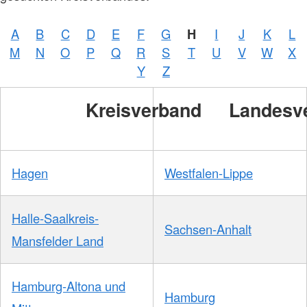
A
B
C
D
E
F
G
H
I
J
K
L
M
N
O
P
Q
R
S
T
U
V
W
X
Y
Z
Kreisverband
Landesv
Hagen
Westfalen-Lippe
Halle-Saalkreis-
Sachsen-Anhalt
Mansfelder Land
Hamburg-Altona und
Hamburg