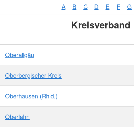
A
B
C
D
E
F
G
Kreisverband
Oberallgäu
Oberbergischer Kreis
Oberhausen (Rhld.)
Oberlahn