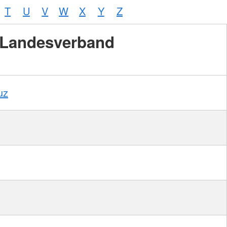
T
U
V
W
X
Y
Z
Landesverband
uz