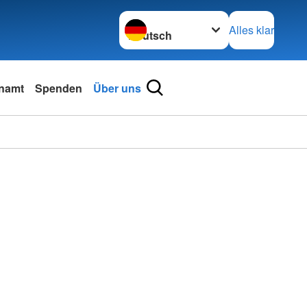
Sprache wechseln zu
Alles klar
namt
Spenden
Über uns