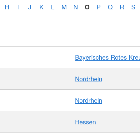
H
I
J
K
L
M
N
O
P
Q
R
S
Bayerisches Rotes Kre
Nordrhein
Nordrhein
Hessen