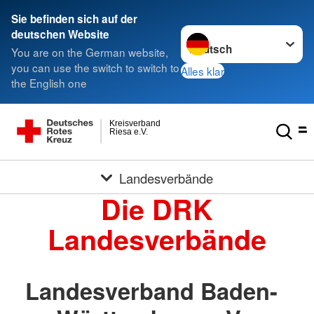
Sie befinden sich auf der
Sprache wechseln zu
deutschen Website
You are on the German website,
you can use the switch to switch to
Alles klar
the English one
Kreisverband
Riesa e.V.
Landesverbände
Die DRK
Landesverbände
Landesverband Baden-