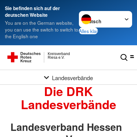
Sie befinden sich auf der
Sprache wechseln zu
deutschen Website
You are on the German website,
you can use the switch to switch to
Alles klar
the English one
Kreisverband
Riesa e.V.
Landesverbände
Die DRK
Landesverbände
Landesverband Hessen