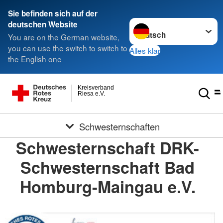
Sie befinden sich auf der
Sprache wechseln zu
deutschen Website
You are on the German website,
you can use the switch to switch to
Alles klar
the English one
Kreisverband
Riesa e.V.
Schwesternschaften
Schwesternschaft DRK-
Schwesternschaft Bad
Homburg-Maingau e.V.