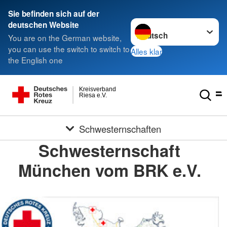
Sie befinden sich auf der
Sprache wechseln zu
deutschen Website
You are on the German website,
you can use the switch to switch to
Alles klar
the English one
Kreisverband
Riesa e.V.
Schwesternschaften
Schwesternschaft
München vom BRK e.V.