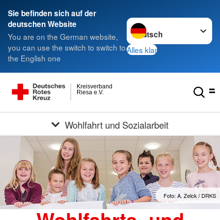
Sie befinden sich auf der
Sprache wechseln zu
deutschen Website
You are on the German website,
you can use the switch to switch to
Alles klar
the English one
Kreisverband
Riesa e.V.
Wohlfahrt und Sozialarbeit
Foto: A. Zelck / DRKS
Wohlfahrts- und