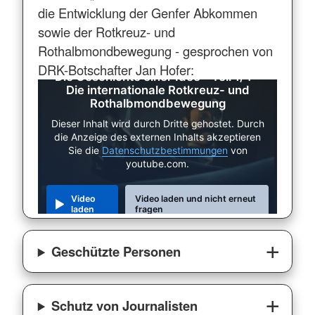
die Entwicklung der Genfer Abkommen
sowie der Rotkreuz- und
Rothalbmondbewegung - gesprochen von
DRK-Botschafter Jan Hofer:
Die Geschichte einer Idee - Teil 1/4 -
Die internationale Rotkreuz- und
Rothalbmondbewegung
Dieser Inhalt wird durch Dritte gehostet. Durch
die Anzeige des externen Inhalts akzeptieren
Sie die
Datenschutzbestimmungen
von
youtube.com.
Video
Video laden und nicht erneut
laden
fragen
Geschützte Personen
Schutz von Journalisten