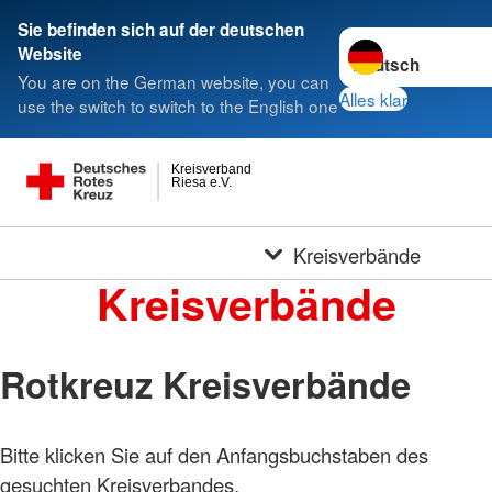
Sie befinden sich auf der deutschen
Sprache wechseln 
Website
You are on the German website, you can
Alles klar
use the switch to switch to the English one
Kreisverband
Riesa e.V.
Kreisverbände
Kreisverbände
Rotkreuz Kreisverbände
Bitte klicken Sie auf den Anfangsbuchstaben des
gesuchten Kreisverbandes.