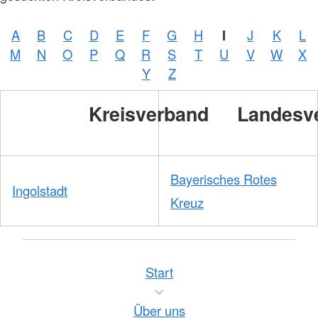
A
B
C
D
E
F
G
H
I
J
K
L
M
N
O
P
Q
R
S
T
U
V
W
X
Y
Z
Kreisverband
Landesv
Bayerisches Rotes
Ingolstadt
Kreuz
Start
Über uns