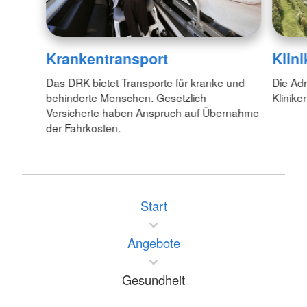
Krankentransport
Klin
Das DRK bietet Transporte für kranke und
Die Ad
behinderte Menschen. Gesetzlich
Klinike
Versicherte haben Anspruch auf Übernahme
der Fahrkosten.
Start
Angebote
Gesundheit