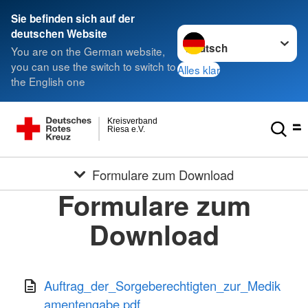
Sie befinden sich auf der
Sprache wechseln zu
deutschen Website
You are on the German website,
you can use the switch to switch to
Alles klar
the English one
Kreisverband
Riesa e.V.
Formulare zum Download
Formulare zum
Download
Auftrag_der_Sorgeberechtigten_zur_Medik
amentengabe.pdf