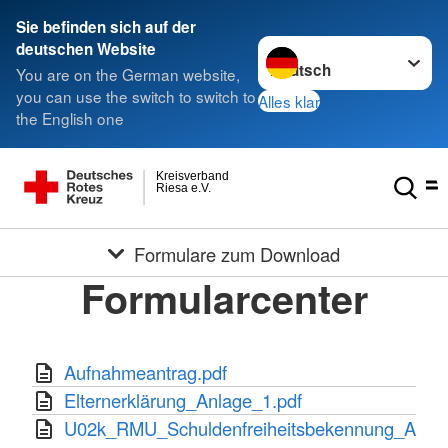
Sie befinden sich auf der
Sprache wechseln zu
deutschen Website
You are on the German website,
you can use the switch to switch to
Alles klar
the English one
Kreisverband
Riesa e.V.
Formulare zum Download
Formularcenter
Aufnahmeantrag.pdf
Elternerklärung_Anlage_1.pdf
U02k_RMU_Schuldenfreiheitsbekennung_A